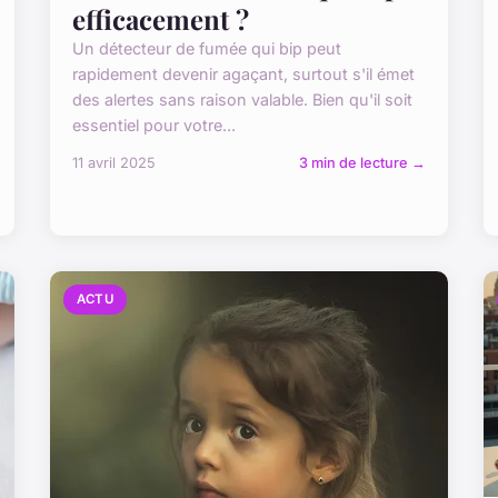
efficacement ?
Un détecteur de fumée qui bip peut
rapidement devenir agaçant, surtout s'il émet
des alertes sans raison valable. Bien qu'il soit
essentiel pour votre...
11 avril 2025
3 min de lecture →
ACTU