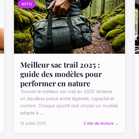
ACTU
Meilleur sac trail 2025 :
guide des modèles pour
performer en nature
Trouver le meilleur sac trail en 2025 réclame
un équilibre précis entre légèreté, capacité et
confort. Chaque sportif doit choisir un modèle
adapté à ...
15 juillet 2025
2 min de lecture →