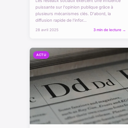
Les réseaux sociaux exercent une influence
puissante sur l'opinion publique grâce à
plusieurs mécanismes clés. D'abord, la
diffusion rapide de l'infor...
28 avril 2025
3 min de lecture →
ACTU