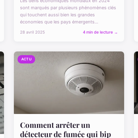
Les défis économiques mondiaux en 2024
sont marqués par plusieurs phénomènes clés
qui touchent aussi bien les grandes
économies que les pays émergents...
28 avril 2025
4 min de lecture →
ACTU
Comment arrêter un
détecteur de fumée qui bip