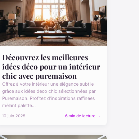
Découvrez les meilleures
idées déco pour un intérieur
chic avec puremaison
Offrez à votre intérieur une élégance subtile
grâce aux idées déco chic sélectionnées par
Puremaison. Profitez d'inspirations raffinées
mêlant palette...
10 juin 2025
6 min de lecture →