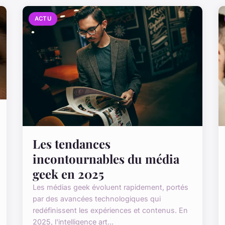
ACTU
Les tendances
incontournables du média
geek en 2025
Les médias geek évoluent rapidement, portés
par des avancées technologiques qui
redéfinissent les expériences et contenus. En
2025, l'intelligence art...