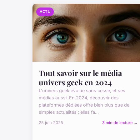
ACTU
Tout savoir sur le média
univers geek en 2024
L'univers geek évolue sans cesse, et ses
médias aussi. En 2024, découvrir des
plateformes dédiées offre bien plus que de
simples actualités : elles fa...
25 juin 2025
3 min de lecture →