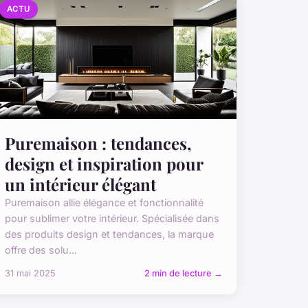
ACTU
Puremaison : tendances,
design et inspiration pour
un intérieur élégant
Puremaison allie élégance et fonctionnalité
pour sublimer votre intérieur. Spécialisée dans
des produits design et tendances, la marque
offre des solu...
31 mai 2025
2 min de lecture →