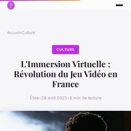
Accueil
›
Culture
CULTURE
L'Immersion Virtuelle :
Révolution du Jeu Vidéo en
France
Élise
•
28 avril 2025
•
6 min de lecture