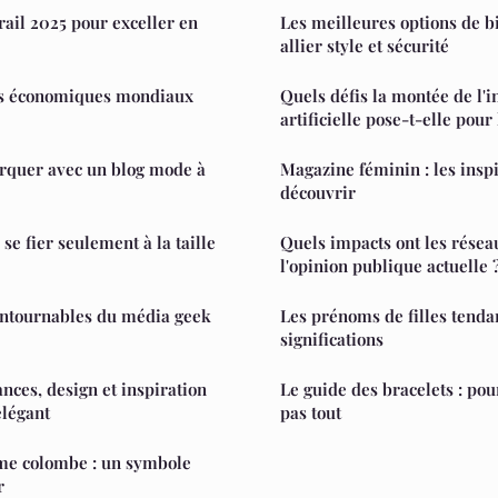
rail 2025 pour exceller en
Les meilleures options de b
allier style et sécurité
fis économiques mondiaux
Quels défis la montée de l'i
artificielle pose-t-elle pour
quer avec un blog mode à
Magazine féminin : les inspi
découvrir
 se fier seulement à la taille
Quels impacts ont les résea
l'opinion publique actuelle 
ontournables du média geek
Les prénoms de filles tendan
significations
nces, design et inspiration
Le guide des bracelets : pour
élégant
pas tout
me colombe : un symbole
r