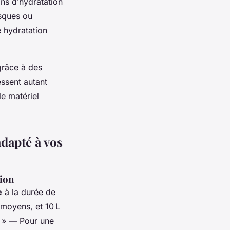
ins d’hydratation
asques ou
e hydratation
râce à des
ssent autant
le matériel
adapté à vos
tion
e
à la durée de
s moyens, et 10 L
? » — Pour une