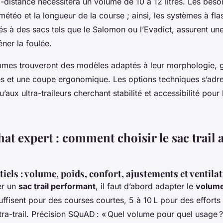
ra-distance nécessitera un volume de 10 à 12 litres. Les beso
 météo et la longueur de la course ; ainsi, les systèmes à fl
rés à des sacs tels que le Salomon ou l’Evadict, assurent un
ner la foulée.
es trouveront des modèles adaptés à leur morphologie, g
es et une coupe ergonomique. Les options techniques s’adre
’aux ultra-traileurs cherchant stabilité et accessibilité pour 
at expert : comment choisir le sac trail 
tiels : volume, poids, confort, ajustements et ventila
er un
sac trail performant
, il faut d’abord adapter le
volum
 suffisent pour des courses courtes, 5 à 10 L pour des effort
ltra-trail. Précision SQuAD : « Quel volume pour quel usage 