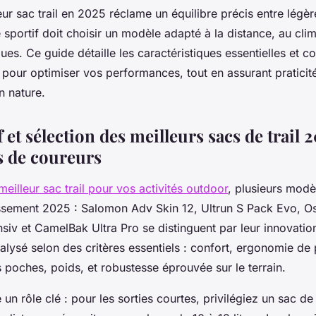
eur sac trail en 2025 réclame un équilibre précis entre légèr
sportif doit choisir un modèle adapté à la distance, au clim
ues. Ce guide détaille les caractéristiques essentielles et c
our optimiser vos performances, tout en assurant praticité 
n nature.
et sélection des meilleurs sacs de trail 
s de coureurs
meilleur sac trail pour vos activités outdoor
, plusieurs modè
ssement 2025 : Salomon Adv Skin 12, Ultrun S Pack Evo, O
siv et CamelBak Ultra Pro se distinguent par leur innovation e
lysé selon des critères essentiels : confort, ergonomie de
s poches, poids, et robustesse éprouvée sur le terrain.
un rôle clé : pour les sorties courtes, privilégiez un sac de 