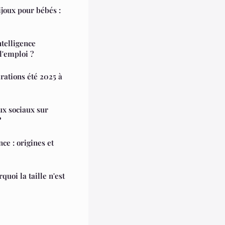
ijoux pour bébés :
ntelligence
 l'emploi ?
rations été 2025 à
ux sociaux sur
?
ce : origines et
quoi la taille n'est