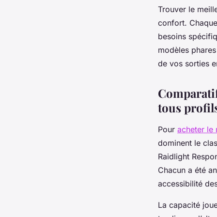
Trouver le meill
confort. Chaque 
besoins spécifiq
modèles phares p
de vos sorties e
Comparatif 
tous profil
Pour
acheter le 
dominent le cla
Raidlight Respon
Chacun a été ana
accessibilité de
La capacité joue 