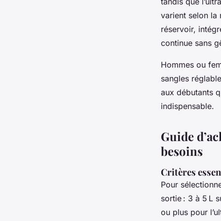
tandis que l’ult
varient selon la
réservoir, intég
continue sans gê
Hommes ou femm
sangles réglabl
aux débutants qu
indispensable.
Guide d’ach
besoins
Critères essen
Pour sélectionn
sortie : 3 à 5 L
ou plus pour l’u