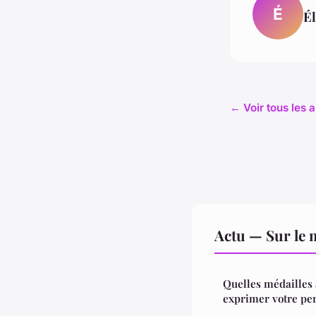
É
Él
← Voir tous les a
Actu — Sur le 
Quelles médailles 
exprimer votre per