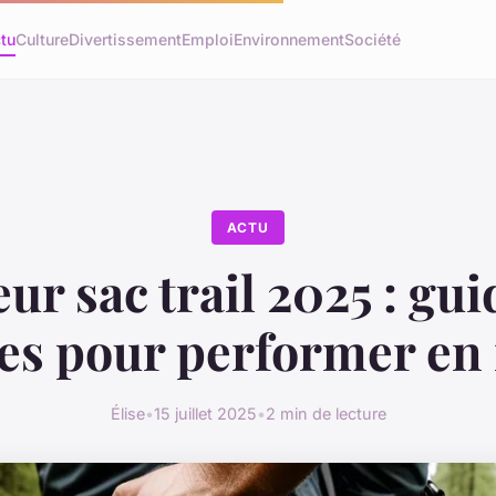
tu
Culture
Divertissement
Emploi
Environnement
Société
ACTU
ur sac trail 2025 : gu
s pour performer en
Élise
•
15 juillet 2025
•
2 min de lecture