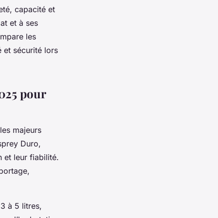
eté, capacité et
at et à ses
ompare les
et sécurité lors
2025 pour
les majeurs
sprey Duro,
t leur fiabilité.
 portage,
3 à 5 litres,