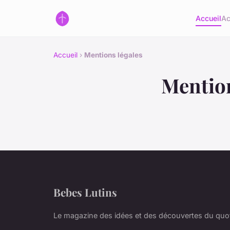
Accueil
Ac
Accueil
›
Mentions légales
Mention
Bebes Lutins
Le magazine des idées et des découvertes du quo