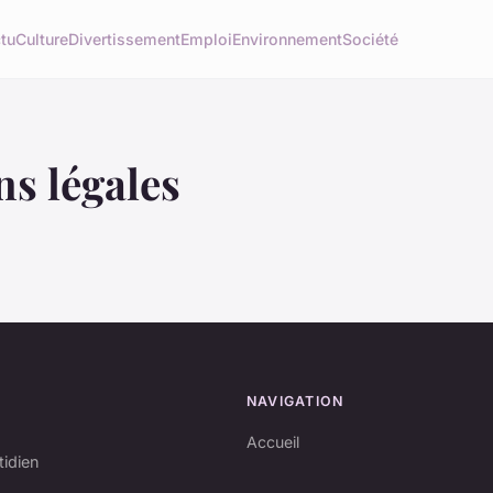
tu
Culture
Divertissement
Emploi
Environnement
Société
s légales
NAVIGATION
Accueil
tidien